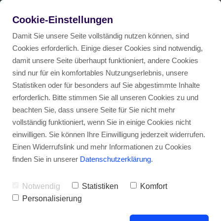
DEAL DES MONATS
von
Cookie-Einstellungen
Wir schauen uns gerade um nach guten Deals.
Zum Deal
Damit Sie unsere Seite vollständig nutzen können, sind
Cookies erforderlich. Einige dieser Cookies sind notwendig,
damit unsere Seite überhaupt funktioniert, andere Cookies
sind nur für ein komfortables Nutzungserlebnis, unsere
Statistiken oder für besonders auf Sie abgestimmte Inhalte
erforderlich. Bitte stimmen Sie all unseren Cookies zu und
beachten Sie, dass unsere Seite für Sie nicht mehr
Bei diesen Anbietern gibt es
vollständig funktioniert, wenn Sie in einige Cookies nicht
Übersicht
Auto Abos in Deutschland
einen
Dacia im Auto Abo
.
einwilligen. Sie können Ihre Einwilligung jederzeit widerrufen.
Einen Widerrufslink und mehr Informationen zu Cookies
finden Sie in unserer
Datenschutzerklärung
.
Abschluss eines Auto Abos ohne Schufa-Abfrage mö
Auto Abos in Österreich
Bei den führenden Auto Abo Anbietern kannst
du jetzt Dacia Modelle flexibel und unkompliziert
Notwendig
Statistiken
Komfort
abonnieren. Dacia, bekannt für zuverlässige und
Preisvergleich: Auto mieten für 99 Euro im Monat – 
Auto Abos in der Schweiz
Personalisierung
preisgünstige Fahrzeuge, bietet eine attraktive
Auswahl an Modellen, die für ihre Robustheit