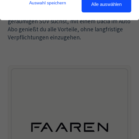
Auswahl speichern
Wie hoch sind Unterhaltskosten für ein Auto im Mo
und praktische Ausstattung geschätzt werden.
Alle auswählen
Egal ob du ein kompaktes Stadtauto oder einen
geräumigen SUV suchst, mit einem Dacia im Auto
Newsletter
Abo genießt du alle Vorteile, ohne langfristige
Verpflichtungen einzugehen.