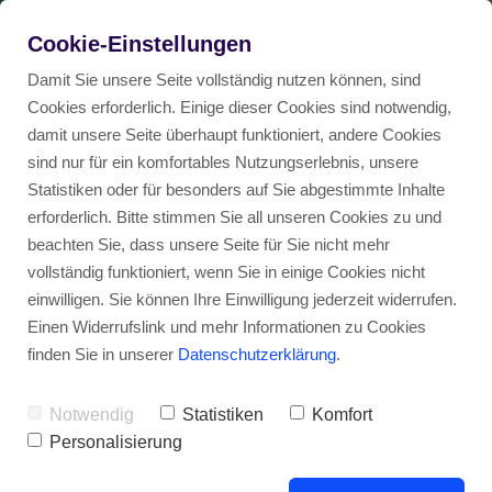
DEAL DES MONATS
von
Cookie-Einstellungen
Wir schauen uns gerade um nach guten Deals.
Zum Deal
Damit Sie unsere Seite vollständig nutzen können, sind
Cookies erforderlich. Einige dieser Cookies sind notwendig,
damit unsere Seite überhaupt funktioniert, andere Cookies
sind nur für ein komfortables Nutzungserlebnis, unsere
Statistiken oder für besonders auf Sie abgestimmte Inhalte
erforderlich. Bitte stimmen Sie all unseren Cookies zu und
beachten Sie, dass unsere Seite für Sie nicht mehr
Dein Auto-Abo Ratgeber
vollständig funktioniert, wenn Sie in einige Cookies nicht
Übersicht
Auto Abos in Deutschland
einwilligen. Sie können Ihre Einwilligung jederzeit widerrufen.
Einen Widerrufslink und mehr Informationen zu Cookies
Interessierst du dich für ein Auto Abo? Mit
finden Sie in unserer
Datenschutzerklärung
.
Abschluss eines Auto Abos ohne Schufa-Abfrage mö
Auto Abos in Österreich
unseren Artikeln und unserem
Auto Abo
Vergleich
geben wir dir einen Überblick, auf was
Notwendig
Statistiken
Komfort
Preisvergleich: Auto mieten für 99 Euro im Monat – 
Auto Abos in der Schweiz
du bei deiner Entscheidung achten solltest.
Personalisierung