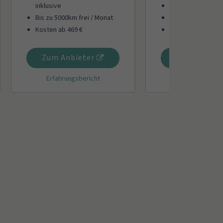
inklusive
Verschiedene Fre
Bis zu 5000km frei / Monat
Tresor für nicht 
Kosten ab 469 €
Kosten ab 449 €
Zum Anbieter
Zum Anbiet
Erfahrungsbericht
Erfahrungsber