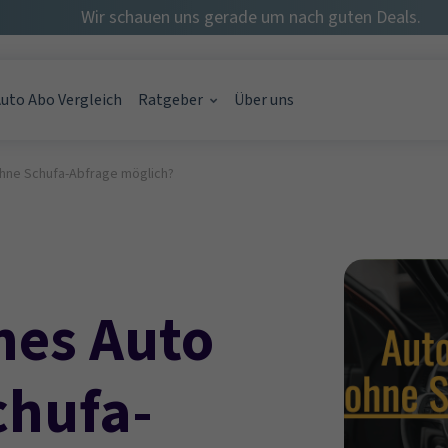
Wir schauen uns gerade um nach guten Deals.
uto Abo Vergleich
Ratgeber
Über uns
hne Schufa-Abfrage möglich?
rage möglich?
onat – gibt's das?
o im Monat? {Kostentabelle}
nes Auto
chufa-