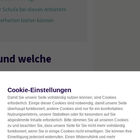
 Schufa bei diesen Anbietern
herheiten bieten können
 und welche
Cookie-Einstellungen
Damit Sie unsere Seite vollständig nutzen können, sind Cookies
erforderlich. Einige dieser Cookies sind notwendig, damit unsere Seite
überhaupt funktioniert, andere Cookies sind nur für ein komfortables
Nutzungserlebnis, unsere Statistiken oder für besonders auf Sie
abgestimmte Inhalte erforderlich. Bitte stimmen Sie all unseren Cookies
zu und beachten Sie, dass unsere Seite für Sie nicht mehr vollständig
funktioniert, wenn Sie in einige Cookies nicht einwilligen. Sie können Ihre
Einwilligung jederzeit widerrufen. Einen Widerrufslink und mehr