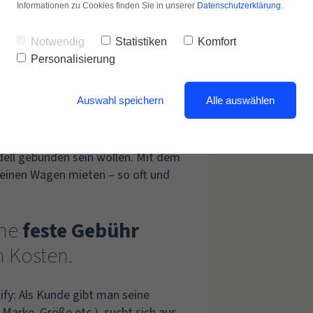
Informationen zu Cookies finden Sie in unserer
Datenschutzerklärung
.
Notwendig
Statistiken
Komfort
Personalisierung
Auswahl speichern
Alle auswählen
enschen, die nicht mehr an das
ell gebunden sein wollen. Mit dem
l einen Wagen mieten – so oft und
ne
feste Gebühr
n Kosten.
ify: Als Kunde gibt man seine
Marke, Größe etc.), sucht sich aus