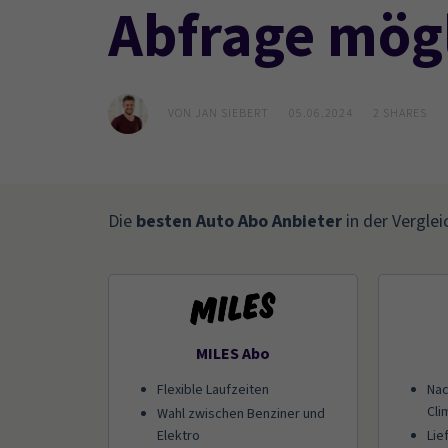
Abfrage mög
VON
JAN SIEBERT
05.06.2024
2
SHARES
Die
besten Auto Abo Anbieter
in der Verglei
MILES Abo
Flexible Laufzeiten
Nac
Cli
Wahl zwischen Benziner und
Elektro
Lie