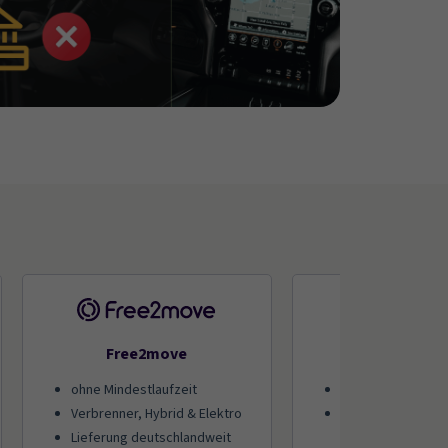
Free2move
Sixt+
ohne Mindestlaufzeit
große Modellaus
Verbrenner, Hybrid & Elektro
Flexible Mindestla
Optionen ab 30 T
Lieferung deutschlandweit