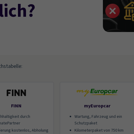
lich?
chstabelle:
FINN
myEuropcar
hhaltigkeit durch
Wartung, Fahrzeug und ein
matePartner
Schutzpaket
ferung kostenlos, Abholung
Kilometerpaket von 750 km