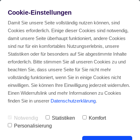
DEAL DES MONATS
von
Cookie-Einstellungen
Wir schauen uns gerade um nach guten Deals.
Zum Deal
Damit Sie unsere Seite vollständig nutzen können, sind
Cookies erforderlich. Einige dieser Cookies sind notwendig,
damit unsere Seite überhaupt funktioniert, andere Cookies
sind nur für ein komfortables Nutzungserlebnis, unsere
Statistiken oder für besonders auf Sie abgestimmte Inhalte
erforderlich. Bitte stimmen Sie all unseren Cookies zu und
beachten Sie, dass unsere Seite für Sie nicht mehr
Bei diesen Anbietern gibt es
vollständig funktioniert, wenn Sie in einige Cookies nicht
Übersicht
Auto Abos in Deutschland
einen
Mercedes-Benz im Auto
einwilligen. Sie können Ihre Einwilligung jederzeit widerrufen.
Einen Widerrufslink und mehr Informationen zu Cookies
Abo
.
finden Sie in unserer
Datenschutzerklärung
.
Abschluss eines Auto Abos ohne Schufa-Abfrage mö
Auto Abos in Österreich
Finde dein Traumauto bei ausgewählten Auto
Notwendig
Statistiken
Komfort
Preisvergleich: Auto mieten für 99 Euro im Monat – 
Auto Abos in der Schweiz
Abo Anbietern, die nun auch Mercedes-Benz
Personalisierung
Modelle im Angebot haben. Erlebe die perfekte