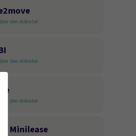
ee2move
ber den Anbieter
BI
ber den Anbieter
ve
ber den Anbieter
tz Minilease