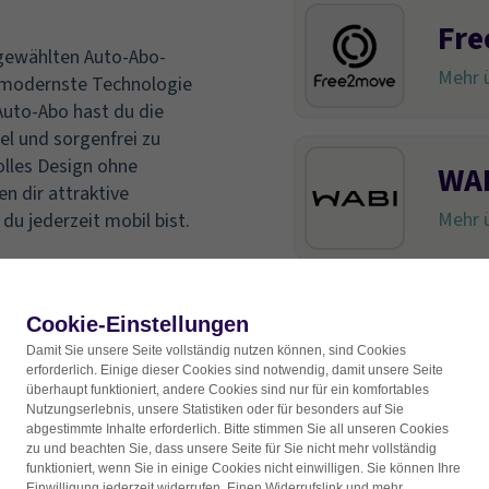
Fr
sgewählten Auto-Abo-
Mehr ü
, modernste Technologie
uto-Abo hast du die
el und sorgenfrei zu
olles Design ohne
WA
en dir attraktive
Mehr ü
u jederzeit mobil bist.
smi
Cookie-Einstellungen
Damit Sie unsere Seite vollständig nutzen können, sind Cookies
Mehr ü
erforderlich. Einige dieser Cookies sind notwendig, damit unsere Seite
überhaupt funktioniert, andere Cookies sind nur für ein komfortables
Nutzungserlebnis, unsere Statistiken oder für besonders auf Sie
abgestimmte Inhalte erforderlich. Bitte stimmen Sie all unseren Cookies
zu und beachten Sie, dass unsere Seite für Sie nicht mehr vollständig
Her
funktioniert, wenn Sie in einige Cookies nicht einwilligen. Sie können Ihre
Einwilligung jederzeit widerrufen. Einen Widerrufslink und mehr