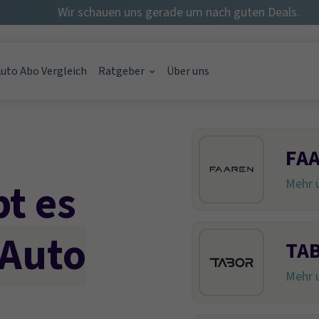
Wir schauen uns gerade um nach guten Deals.
uto Abo Vergleich
Ratgeber
Über uns
rage möglich?
FA
onat – gibt's das?
o im Monat? {Kostentabelle}
bt es
Mehr ü
 Auto
TAB
Mehr ü