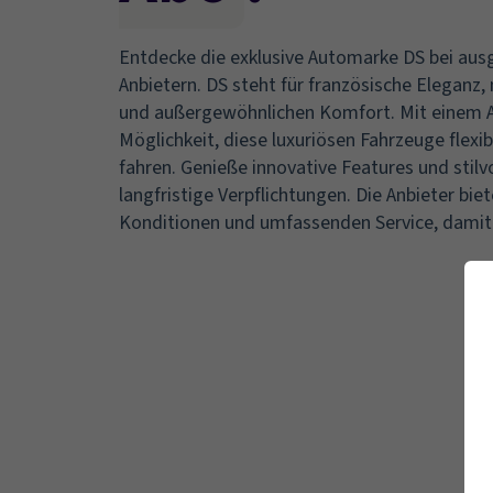
Entdecke die exklusive Automarke DS bei au
Anbietern. DS steht für französische Eleganz
und außergewöhnlichen Komfort. Mit einem A
Möglichkeit, diese luxuriösen Fahrzeuge flexib
fahren. Genieße innovative Features und stilv
langfristige Verpflichtungen. Die Anbieter biet
Konditionen und umfassenden Service, damit d