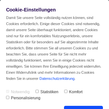
DEAL DES MONATS
von
Cookie-Einstellungen
Wir schauen uns gerade um nach guten Deals.
Zum Deal
Damit Sie unsere Seite vollständig nutzen können, sind
Cookies erforderlich. Einige dieser Cookies sind notwendig,
damit unsere Seite überhaupt funktioniert, andere Cookies
sind nur für ein komfortables Nutzungserlebnis, unsere
Statistiken oder für besonders auf Sie abgestimmte Inhalte
erforderlich. Bitte stimmen Sie all unseren Cookies zu und
beachten Sie, dass unsere Seite für Sie nicht mehr
Startseite
>
Anbieter
>
eFlat
vollständig funktioniert, wenn Sie in einige Cookies nicht
Übersicht
Auto Abos in Deutschland
einwilligen. Sie können Ihre Einwilligung jederzeit widerrufen.
Einen Widerrufslink und mehr Informationen zu Cookies
finden Sie in unserer
Datenschutzerklärung
.
Abschluss eines Auto Abos ohne Schufa-Abfrage mö
Auto Abos in Österreich
Notwendig
Statistiken
Komfort
Preisvergleich: Auto mieten für 99 Euro im Monat – 
Auto Abos in der Schweiz
Personalisierung