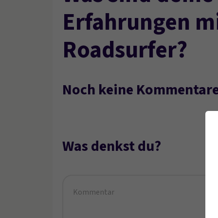
Erfahrungen m
Roadsurfer?
Noch keine Kommentare
Was denkst du?