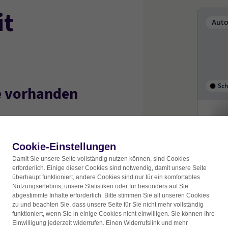
it
 vorhanden
Cookie-Einstellungen
Damit Sie unsere Seite vollständig nutzen können, sind Cookies
erforderlich. Einige dieser Cookies sind notwendig, damit unsere Seite
überhaupt funktioniert, andere Cookies sind nur für ein komfortables
Nutzungserlebnis, unsere Statistiken oder für besonders auf Sie
abgestimmte Inhalte erforderlich. Bitte stimmen Sie all unseren Cookies
zu und beachten Sie, dass unsere Seite für Sie nicht mehr vollständig
funktioniert, wenn Sie in einige Cookies nicht einwilligen. Sie können Ihre
Einwilligung jederzeit widerrufen. Einen Widerrufslink und mehr