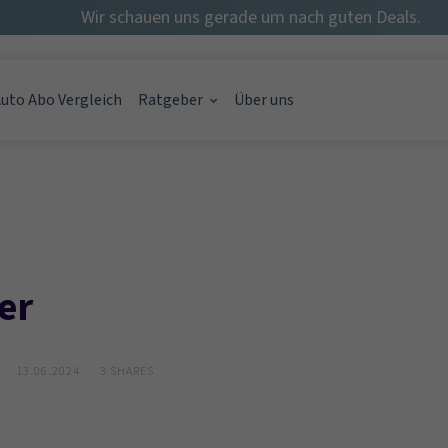
Wir schauen uns gerade um nach guten Deals.
uto Abo Vergleich
Ratgeber
Über uns
rage möglich?
onat – gibt's das?
o im Monat? {Kostentabelle}
er
13.06.2024
3
SHARES