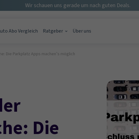
Wir schauen uns gerade um nach guten Deals.
uto Abo Vergleich
Ratgeber
Über uns
he: Die Parkplatz Apps machen’s möglich
rage möglich?
onat – gibt's das?
o im Monat? {Kostentabelle}
der
he: Die