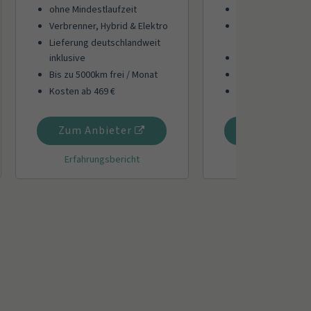
ohne Mindestlaufzeit
große Modellaus
Verbrenner, Hybrid & Elektro
Flexible Mindestla
Optionen ab 30 T
Lieferung deutschlandweit
inklusive
Verschiedene Fre
Bis zu 5000km frei / Monat
Tresor für nicht 
Kosten ab 469 €
Kosten ab 449 €
Zum Anbieter
Zum Anbiet
Erfahrungsbericht
Erfahrungsber