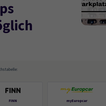
pps
glich
chstabelle:
FINN
myEuropcar