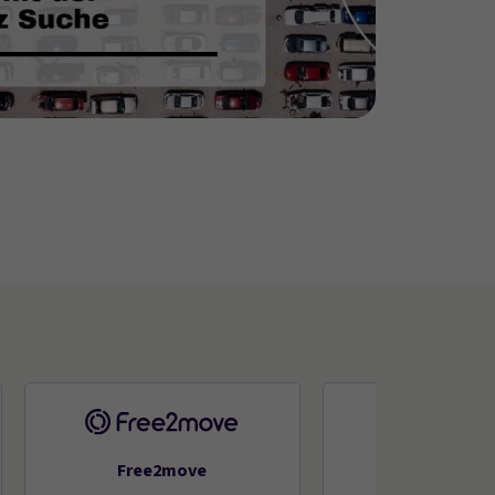
Free2move
Sixt+