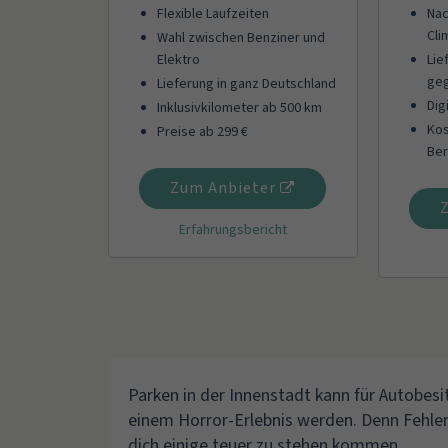
Flexible Laufzeiten
Nac
Cli
Wahl zwischen Benziner und
Elektro
Lie
geg
Lieferung in ganz Deutschland
Dig
Inklusivkilometer ab 500 km
Kos
Preise ab 299 €
Ber
Zum Anbieter
Erfahrungsbericht
Parken in der Innenstadt kann für Autobesi
einem Horror-Erlebnis werden. Denn Fehler
dich einige teuer zu stehen kommen.