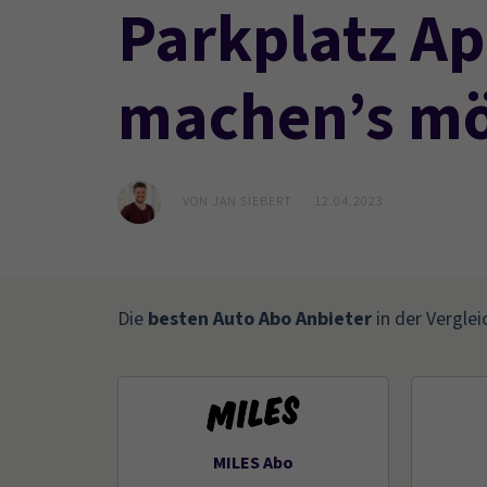
Parkplatz A
machen’s mö
VON
JAN SIEBERT
12.04.2023
Die
besten Auto Abo Anbieter
in der Verglei
MILES Abo