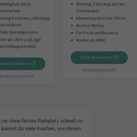
hhaltigkeit durch
Wartung, Fahrzeug und ein
matePartner
Schutzpaket
ferung kostenlos, Abholung
Kilometerpaket von 750 km
en Aufpreis
Diverse Marken
italer Bestellprozess
Für Privat und Business
ten ab 149 € (zzgl. ggf.
Kosten ab 408 €
eitstellungskosten)
Zum Anbieter
Zum Anbieter
Erfahrungsbericht
Erfahrungsbericht
tzer ohne festen Parkplatz schnell zu
 kannst du viele machen, von denen